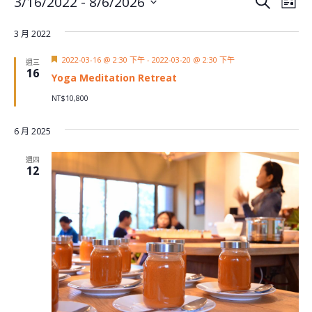
Events
3/16/2022
 - 
8/6/2026
Search
List
Vie
Search
Select
Nav
and
3 月 2022
date.
Views
Featured
2022-03-16 @ 2:30 下午
-
2022-03-20 @ 2:30 下午
週三
Naviga
16
Yoga Meditation Retreat
NT$10,800
6 月 2025
週四
12