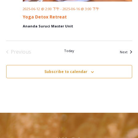
2025-06-12 @ 2:00 下午
-
2025-06-16 @ 3:00 下午
Yoga Detox Retreat
Ananda Suruci Master Unit
Previous
Today
Events
Next
Events
Subscribe to calendar